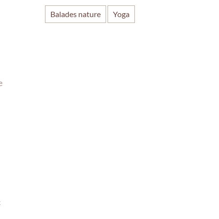
Balades nature
Yoga
e
c