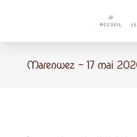
Passer
au
contenu
ACCUEIL
L
Marenwez – 17 mai 2026