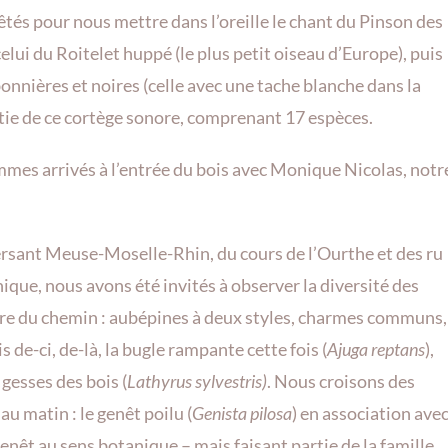
tés pour nous mettre dans l’oreille le chant du Pinson des
celui du Roitelet huppé (le plus petit oiseau d’Europe), puis
nnières et noires (celle avec une tache blanche dans la
rtie de ce cortège sonore, comprenant 17 espèces.
mes arrivés à l’entrée du bois avec Monique Nicolas, notr
rsant Meuse-Moselle-Rhin, du cours de l’Ourthe et des ru
ique, nous avons été invités à observer la diversité des
re du chemin : aubépines à deux styles, charmes communs,
 de-ci, de-là, la bugle rampante cette fois (
Ajuga reptans
),
 gesses des bois (
Lathyrus sylvestris)
. Nous croisons des
au matin : le genêt poilu (
Genista pilosa
) en association ave
i genêt au sens botanique – mais faisant partie de la famille