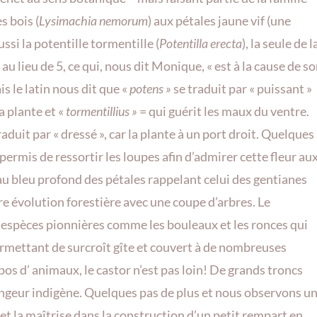
s bois (
Lysimachia nemorum
) aux pétales jaune vif (une
ssi la potentille tormentille (
Potentilla erecta
), la seule de l
 au lieu de 5, ce qui, nous dit Monique, « est à la cause de s
 le latin nous dit que «
potens »
se traduit par « puissant »
a plante et «
tormentillius »
= qui guérit les maux du ventre.
raduit par « dressé », car la plante à un port droit. Quelques
 permis de ressortir les loupes afin d’admirer cette fleur au
au bleu profond des pétales rappelant celui des gentianes
e évolution forestière avec une coupe d’arbres. Le
es espèces pionnières comme les bouleaux et les ronces qui
ermettant de surcroît gîte et couvert à de nombreuses
os d’ animaux, le castor n’est pas loin! De grands troncs
rongeur indigène. Quelques pas de plus et nous observons u
t la maîtrise dans la construction d’un petit rempart en