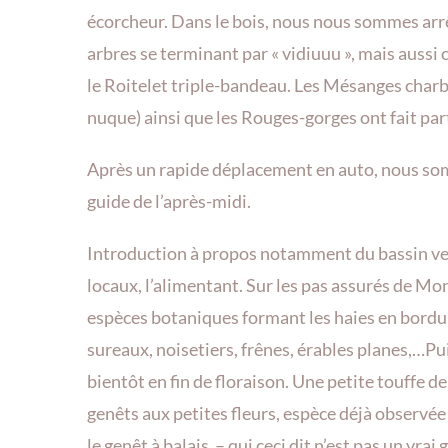
écorcheur. Dans le bois, nous nous sommes arrê
arbres se terminant par « vidiuuu », mais aussi 
le Roitelet triple-bandeau. Les Mésanges charbo
nuque) ainsi que les Rouges-gorges ont fait pa
Après un rapide déplacement en auto, nous som
guide de l’après-midi.
Introduction à propos notamment du bassin ve
locaux, l’alimentant. Sur les pas assurés de Mon
espèces botaniques formant les haies en bordu
sureaux, noisetiers, frênes, érables planes,…Puis
bientôt en fin de floraison. Une petite touffe de
genêts aux petites fleurs, espèce déjà observée 
le genêt à balais – qui ceci dit n’est pas un vra