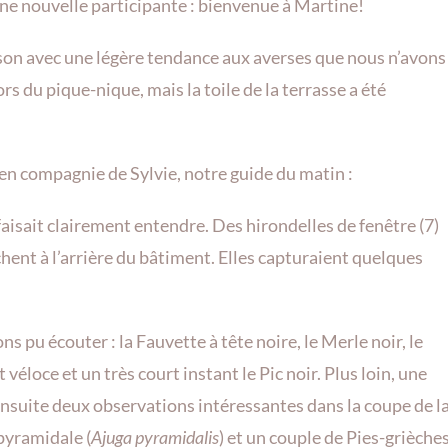
une nouvelle participante : bienvenue à Martine!
aison avec une légère tendance aux averses que nous n’avons
rs du pique-nique, mais la toile de la terrasse a été
 en compagnie de Sylvie, notre guide du matin :
faisait clairement entendre. Des hirondelles de fenêtre (7)
chent à l’arrière du bâtiment. Elles capturaient quelques
ns pu écouter : la Fauvette à tête noire, le Merle noir, le
véloce et un très court instant le Pic noir. Plus loin, une
 ensuite deux observations intéressantes dans la coupe de l
 pyramidale (
Ajuga pyramidalis
) et un couple de Pies-grièche