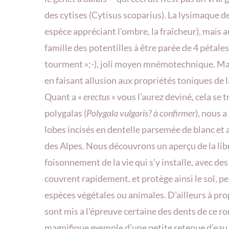
des cytises (Cytisus scoparius). La lysimaque de
espèce appréciant l’ombre, la fraîcheur), mais au
famille des potentilles à être parée de 4 pétales
tourment »;-), joli moyen mnémotechnique. Mais
en faisant allusion aux propriétés toniques de l
Quant a «
erectus »
vous l’aurez deviné, cela se t
polygalas (
Polygala vulgaris? à confirmer
), nous a
lobes incisés en dentelle parsemée de blanc et 
des Alpes. Nous découvrons un aperçu de la libr
foisonnement de la vie qui s’y installe, avec d
couvrent rapidement, et protège ainsi le sol, p
espèces végétales ou animales. D’ailleurs à prop
sont mis a l’épreuve certaine des dents de ce 
magnifique exemple d’une petite retenue d’eau e